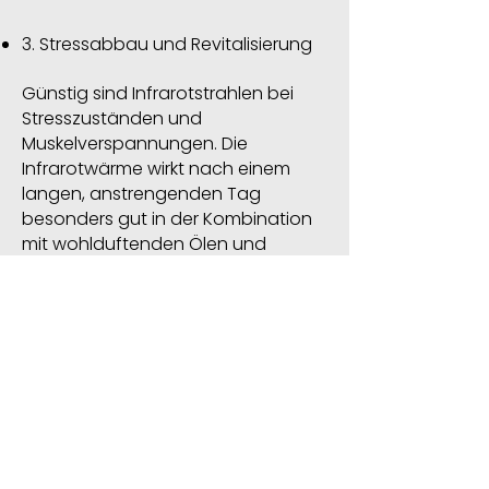
3. Stressabbau und Revitalisierung
Günstig sind Infrarotstrahlen bei
Stresszuständen und
Muskelverspannungen. Die
Infrarotwärme wirkt nach einem
langen, anstrengenden Tag
besonders gut in der Kombination
mit wohlduftenden Ölen und
angenehmen Klängen. Der
Entspannungseffekt führt zur
Harmonie von Körper und Geist.
4. Stärkung des Immunsystems
Mit dem künstlichen Fiebereffekt
können schädliche Viren und
Bakterien abgetötet werden.