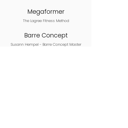
Megaformer
The Lagree Fitness Method
Barre Concept
Susann Hempel - Barre Concept Master
Trainerin
PSM
PILATES SUSPENSION METHOD
Pilates Instruktorin
BGB Schweiz - Berufsverband für Gesundheit
und Bewegung
PilatesCare REHA-Training